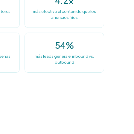
4.2x
otores
más efectivo el contenido que los
anuncios fríos
54%
eseñas
más leads genera el inbound vs.
outbound