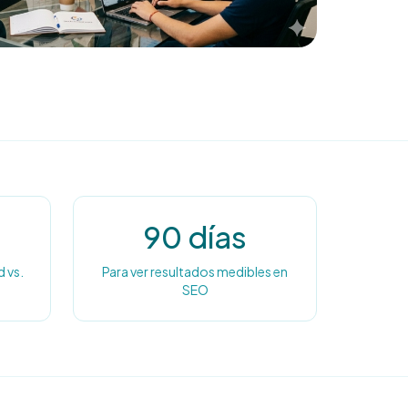
90 días
 vs.
Para ver resultados medibles en
SEO