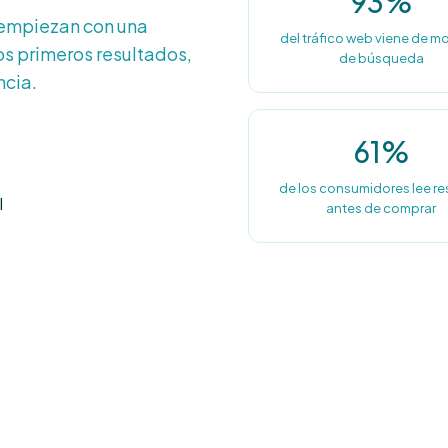
93%
 empiezan con una
del tráfico web viene de m
os primeros resultados,
de búsqueda
ncia.
61%
de los consumidores lee r
l
antes de comprar