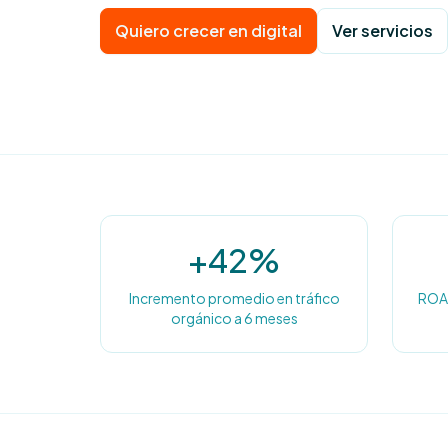
Quiero crecer en digital
Ver servicios
+42%
Incremento promedio en tráfico
ROA
orgánico a 6 meses