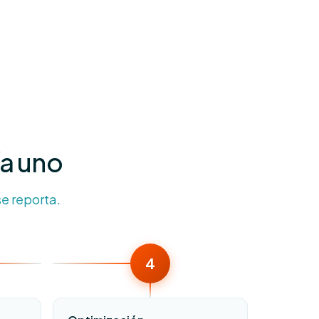
ía uno
e reporta.
4