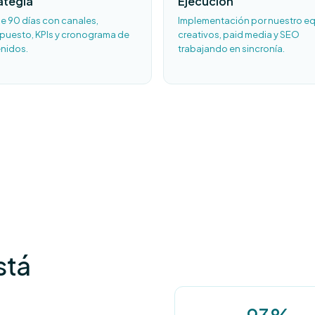
ategia
Ejecución
de 90 días con canales,
Implementación por nuestro eq
puesto, KPIs y cronograma de
creativos, paid media y SEO
nidos.
trabajando en sincronía.
stá